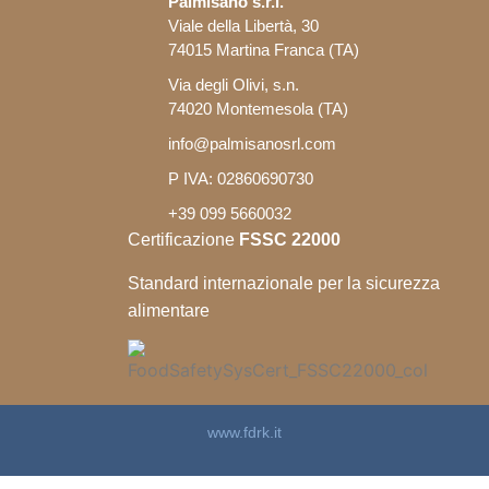
Palmisano s.r.l.
Viale della Libertà, 30
74015 Martina Franca (TA)
Via degli Olivi, s.n.
74020 Montemesola (TA)
info@palmisanosrl.com
P IVA: 02860690730
+39 099 5660032
Certificazione
FSSC 22000
Standard internazionale per la sicurezza
alimentare
www.fdrk.it