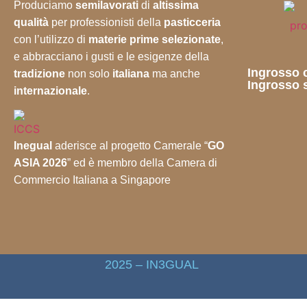
Produciamo
semilavorati
di
altissima
qualità
per professionisti della
pasticceria
con l’utilizzo di
materie prime selezionate
,
e abbracciano i gusti e le esigenze della
Ingrosso c
tradizione
non solo
italiana
ma anche
Ingrosso s
internazionale
.
Inegual
aderisce al progetto Camerale “
GO
ASIA 2026
” ed è membro della Camera di
Commercio Italiana a Singapore
2025 – IN3GUAL