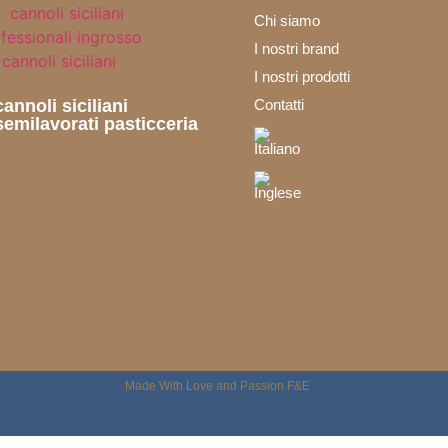
Chi siamo
I nostri brand
I nostri prodotti
annoli siciliani
Contatti
emilavorati pasticceria
Made With Love and Passion F&E